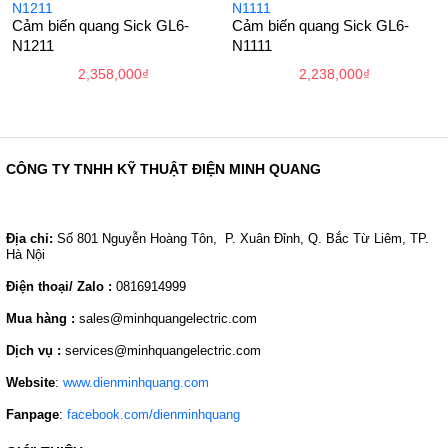
Cảm biến quang Sick GL6-
Cảm biến quang Sick GL6-
N1211
N1111
2,358,000
₫
2,238,000
₫
CÔNG TY TNHH KỸ THUẬT ĐIỆN MINH QUANG
Địa chỉ:
Số 801 Nguyễn Hoàng Tôn, P. Xuân Đỉnh, Q. Bắc Từ Liêm, TP.
Hà Nội
Điện thoại/ Zalo :
0816914999
Mua hàng :
sales@minhquangelectric.com
Dịch vụ :
services@minhquangelectric.com
Website
:
www.dienminhquang.com
Fanpage
:
facebook.com/dienminhquang