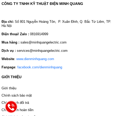
CÔNG TY TNHH KỸ THUẬT ĐIỆN MINH QUANG
Địa chỉ:
Số 801 Nguyễn Hoàng Tôn, P. Xuân Đỉnh, Q. Bắc Từ Liêm, TP.
Hà Nội
Điện thoại/ Zalo :
0816914999
Mua hàng :
sales@minhquangelectric.com
Dịch vụ :
services@minhquangelectric.com
Website
:
www.dienminhquang.com
Fanpage
:
facebook.com/dienminhquang
GIỚI THIỆU
Giới thiệu
Chính sách bảo mật
Chính sách đổi trả
Chính sách hoàn tiền