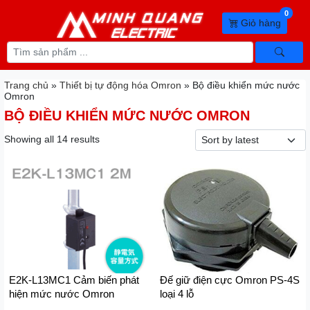
0
Giỏ hàng
Trang chủ
»
Thiết bị tự động hóa Omron
»
Bộ điều khiển mức nước
Omron
BỘ ĐIỀU KHIỂN MỨC NƯỚC OMRON
Showing all 14 results
E2K-L13MC1 Cảm biến phát
Đế giữ điện cực Omron PS-4S
hiện mức nước Omron
loại 4 lỗ