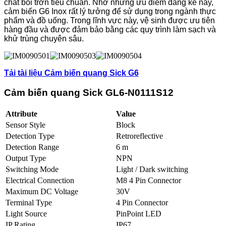
chất bôi trơn tiêu chuẩn. Nhờ những ưu điểm đáng kể này,
cảm biến G6 Inox rất lý tưởng để sử dụng trong ngành thực
phẩm và đồ uống. Trong lĩnh vực này, vệ sinh được ưu tiên
hàng đầu và được đảm bảo bằng các quy trình làm sạch và
khử trùng chuyên sâu.
Tải tài liệu Cảm biến quang Sick G6
Cảm biến quang Sick GL6-N0111S12
Attribute
Value
Sensor Style
Block
Detection Type
Retroreflective
Detection Range
6 m
Output Type
NPN
Switching Mode
Light / Dark switching
Electrical Connection
M8 4 Pin Connector
Maximum DC Voltage
30V
Terminal Type
4 Pin Connector
Light Source
PinPoint LED
IP Rating
IP67