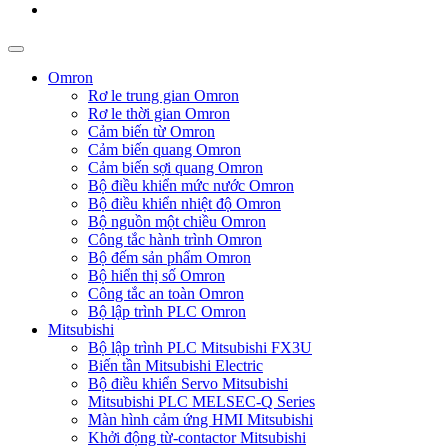
Omron
Rơ le trung gian Omron
Rơ le thời gian Omron
Cảm biến từ Omron
Cảm biến quang Omron
Cảm biến sợi quang Omron
Bộ điều khiển mức nước Omron
Bộ điều khiển nhiệt độ Omron
Bộ nguồn một chiều Omron
Công tắc hành trình Omron
Bộ đếm sản phẩm Omron
Bộ hiển thị số Omron
Công tắc an toàn Omron
Bộ lập trình PLC Omron
Mitsubishi
Bộ lập trình PLC Mitsubishi FX3U
Biến tần Mitsubishi Electric
Bộ điều khiển Servo Mitsubishi
Mitsubishi PLC MELSEC-Q Series
Màn hình cảm ứng HMI Mitsubishi
Khởi động từ-contactor Mitsubishi