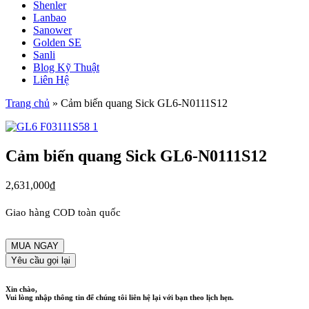
Shenler
Lanbao
Sanower
Golden SE
Sanli
Blog Kỹ Thuật
Liên Hệ
Trang chủ
»
Cảm biến quang Sick GL6-N0111S12
Cảm biến quang Sick GL6-N0111S12
2,631,000
₫
Giao hàng COD toàn quốc
MUA NGAY
Yêu cầu gọi lại
Xin chào,
Vui lòng nhập thông tin để chúng tôi liên hệ lại với bạn theo lịch hẹn.