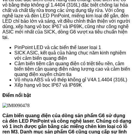
vỏ bằng thép không gỉ 1.4404 (316L) đặc biệt chống lại hóa
chất và chất tẩy rửa trong các ứng dụng tẩy rửa. Với công
nghệ laze và đèn LED PinPoint, miếng kim loại để gắn, đèn
LED chỉ báo lớn và sáng, vít điều chỉnh thân thiện với người
dùng, xếp hạng vỏ bọc IP67 và IP69K, cũng như công nghệ
ASIC mới nhất của SICK, dòng G6 vượt xa tiêu chuẩn hiện
tại.
PinPoint LED và các biến thể laser loại 1
SICK ASIC, kết quả của hàng chục năm kinh nghiệm
với cảm biến quang điện
Cảm biến tiệm cận quang điện có triệt tiêu nền, cảm
biến tiệm cận quang điện năng lượng cao và cảm biến
quang điện xuyên chùm tia
Vỏ nhựa ABS và vỏ thép không gỉ V4A 1.4404 (316L)
Xếp hạng vỏ bọc IP67 và IP69K
Điểm nổi bật
Cảm biến quang điện của dòng sản phẩm G6 sử dụng
cả đèn LED PinPoint và công nghệ laser. Chúng có dạng
vỏ 1 inch được gắn bằng các miếng chèn kim loại có lỗ
ren M3. Danh mục sản phẩm G6 cũng cung cấp sự linh