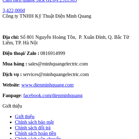
3,422,000
₫
Công ty TNHH Kỹ Thuật Điện Minh Quang
Địa chỉ:
Số 801 Nguyễn Hoàng Tôn, P. Xuân Đỉnh, Q. Bắc Từ
Liêm, TP. Hà Nội
Điện thoại/ Zalo :
0816914999
Mua hàng :
sales@minhquangelectric.com
Dịch vụ :
services@minhquangelectric.com
Website
:
www.dienminhquang.com
Fanpage
:
facebook.com/dienminhquang
Giới thiệu
Giới thiệu
Chính sách bảo mật
Chính sách đổi trả
Chính sách hoàn tiền
Chính sách vận chuyển