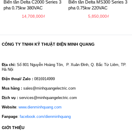
Biến tần Delta C2000 Series 3
Biến tần Delta MS300 Series 3
pha 0.75kw 380VAC
pha 0.75kw 220VAC
14,708,000
₫
5,850,000
₫
CÔNG TY TNHH KỸ THUẬT ĐIỆN MINH QUANG
Địa chỉ:
Số 801 Nguyễn Hoàng Tôn, P. Xuân Đỉnh, Q. Bắc Từ Liêm, TP.
Hà Nội
Điện thoại/ Zalo :
0816914999
Mua hàng :
sales@minhquangelectric.com
Dịch vụ :
services@minhquangelectric.com
Website
:
www.dienminhquang.com
Fanpage
:
facebook.com/dienminhquang
GIỚI THIỆU