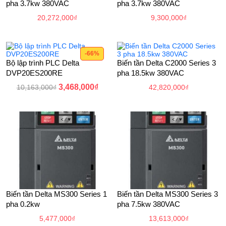
pha 3.7kw 380VAC
pha 3.7kw 380VAC
20,272,000
₫
9,300,000
₫
-66%
Bộ lập trình PLC Delta
Biến tần Delta C2000 Series 3
DVP20ES200RE
pha 18.5kw 380VAC
Original
3,468,000
₫
Current
10,163,000
₫
42,820,000
₫
price
price
was:
is:
10,163,000₫.
3,468,000₫.
Biến tần Delta MS300 Series 1
Biến tần Delta MS300 Series 3
pha 0.2kw
pha 7.5kw 380VAC
5,477,000
₫
13,613,000
₫