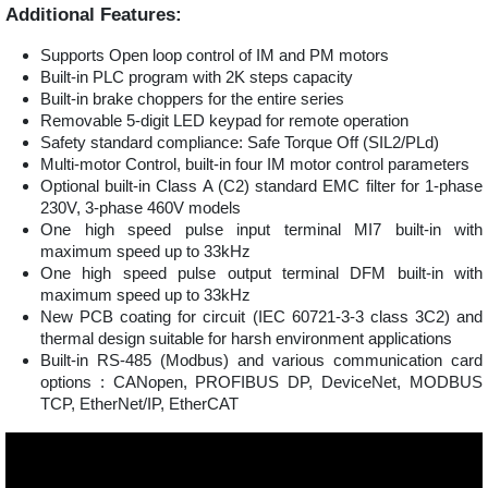
Additional Features:
Supports Open loop control of IM and PM motors
Built-in PLC program with 2K steps capacity
Built-in brake choppers for the entire series
Removable 5-digit LED keypad for remote operation
Safety standard compliance: Safe Torque Off (SIL2/PLd)
Multi-motor Control, built-in four IM motor control parameters
Optional built-in Class A (C2) standard EMC filter for 1-phase
230V, 3-phase 460V models
One high speed pulse input terminal MI7 built-in with
maximum speed up to 33kHz
One high speed pulse output terminal DFM built-in with
maximum speed up to 33kHz
New PCB coating for circuit (IEC 60721-3-3 class 3C2) and
thermal design suitable for harsh environment applications
Built-in RS-485 (Modbus) and various communication card
options : CANopen, PROFIBUS DP, DeviceNet, MODBUS
TCP, EtherNet/IP, EtherCAT