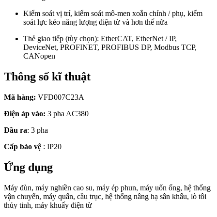
Kiểm soát vị trí, kiểm soát mô-men xoắn chính / phụ, kiểm
soát lực kéo năng lượng điện từ và hơn thế nữa
Thẻ giao tiếp (tùy chọn): EtherCAT, EtherNet / IP,
DeviceNet, PROFINET, PROFIBUS DP, Modbus TCP,
CANopen
Thông số kĩ thuật
Mã hàng:
VFD007C23A
Điện áp vào:
3 pha AC380
Đầu ra
: 3 pha
Cấp bảo vệ
: IP20
Ứng dụng
Máy đùn, máy nghiền cao su, máy ép phun, máy uốn ống, hệ thống
vận chuyển, máy quấn, cầu trục, hệ thống nâng hạ sân khấu, lò tôi
thủy tinh, máy khuấy điện từ