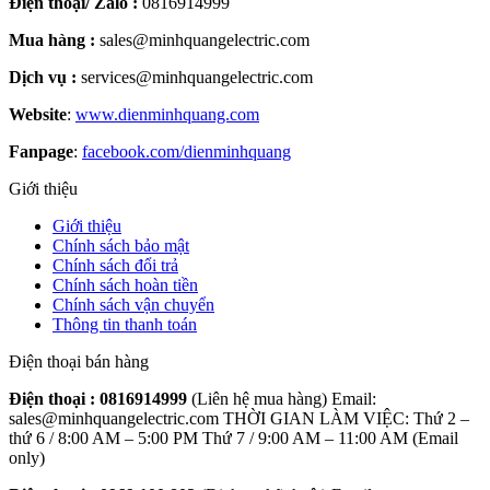
Điện thoại/ Zalo :
0816914999
Mua hàng :
sales@minhquangelectric.com
Dịch vụ :
services@minhquangelectric.com
Website
:
www.dienminhquang.com
Fanpage
:
facebook.com/dienminhquang
Giới thiệu
Giới thiệu
Chính sách bảo mật
Chính sách đổi trả
Chính sách hoàn tiền
Chính sách vận chuyển
Thông tin thanh toán
Điện thoại bán hàng
Điện thoại :
0816914999
(Liên hệ mua hàng) Email:
sales@minhquangelectric.com THỜI GIAN LÀM VIỆC: Thứ 2 –
thứ 6 / 8:00 AM – 5:00 PM Thứ 7 / 9:00 AM – 11:00 AM (Email
only)