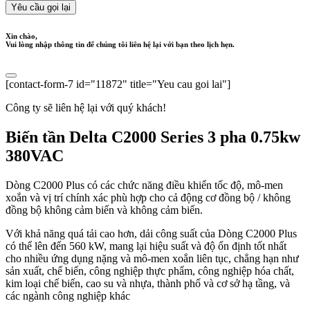
Yêu cầu gọi lại
Xin chào,
Vui lòng nhập thông tin để chúng tôi liên hệ lại với bạn theo lịch hẹn.
[contact-form-7 id="11872" title="Yeu cau goi lai"]
Công ty sẽ liên hệ lại với quý khách!
Biến tần Delta C2000 Series 3 pha 0.75kw
380VAC
Dòng C2000 Plus có các chức năng điều khiển tốc độ, mô-men
xoắn và vị trí chính xác phù hợp cho cả động cơ đồng bộ / không
đồng bộ không cảm biến và không cảm biến.
Với khả năng quá tải cao hơn, dải công suất của Dòng C2000 Plus
có thể lên đến 560 kW, mang lại hiệu suất và độ ổn định tốt nhất
cho nhiều ứng dụng nặng và mô-men xoắn liên tục, chẳng hạn như
sản xuất, chế biến, công nghiệp thực phẩm, công nghiệp hóa chất,
kim loại chế biến, cao su và nhựa, thành phố và cơ sở hạ tầng, và
các ngành công nghiệp khác