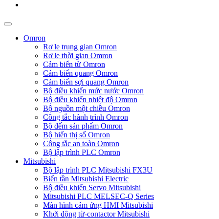
Omron
Rơ le trung gian Omron
Rơ le thời gian Omron
Cảm biến từ Omron
Cảm biến quang Omron
Cảm biến sợi quang Omron
Bộ điều khiển mức nước Omron
Bộ điều khiển nhiệt độ Omron
Bộ nguồn một chiều Omron
Công tắc hành trình Omron
Bộ đếm sản phẩm Omron
Bộ hiển thị số Omron
Công tắc an toàn Omron
Bộ lập trình PLC Omron
Mitsubishi
Bộ lập trình PLC Mitsubishi FX3U
Biến tần Mitsubishi Electric
Bộ điều khiển Servo Mitsubishi
Mitsubishi PLC MELSEC-Q Series
Màn hình cảm ứng HMI Mitsubishi
Khởi động từ-contactor Mitsubishi