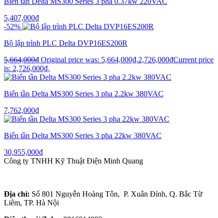
Biến tần Delta MS300 Series 3 pha 0.37kw 220VAC
5,407,000
₫
-52%
Bộ lập trình PLC Delta DVP16ES200R
5,664,000
₫
Original price was: 5,664,000₫.
2,726,000
₫
Current price
is: 2,726,000₫.
Biến tần Delta MS300 Series 3 pha 2.2kw 380VAC
7,762,000
₫
Biến tần Delta MS300 Series 3 pha 22kw 380VAC
30,955,000
₫
Công ty TNHH Kỹ Thuật Điện Minh Quang
Địa chỉ:
Số 801 Nguyễn Hoàng Tôn, P. Xuân Đỉnh, Q. Bắc Từ
Liêm, TP. Hà Nội