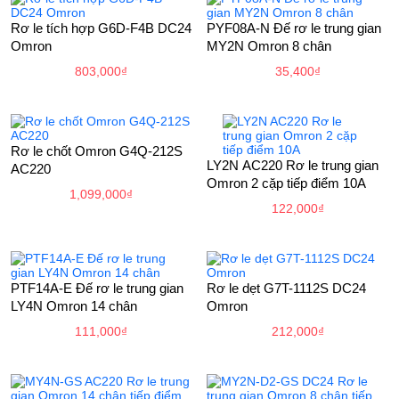
Rơ le tích hợp G6D-F4B DC24
PYF08A-N Đế rơ le trung gian
Omron
MY2N Omron 8 chân
803,000
₫
35,400
₫
Rơ le chốt Omron G4Q-212S
LY2N AC220 Rơ le trung gian
AC220
Omron 2 cặp tiếp điểm 10A
1,099,000
₫
122,000
₫
PTF14A-E Đế rơ le trung gian
Rơ le dẹt G7T-1112S DC24
LY4N Omron 14 chân
Omron
111,000
₫
212,000
₫