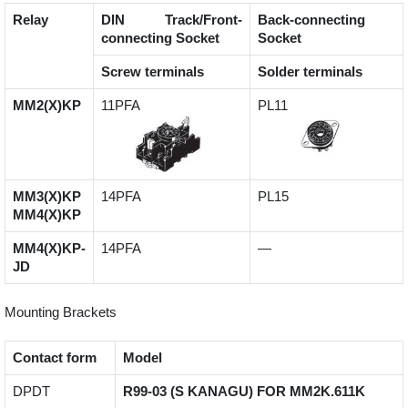
Relay
DIN Track/Front-
Back-connecting
connecting Socket
Socket
Screw terminals
Solder terminals
MM2(X)KP
11PFA
PL11
MM3(X)KP
14PFA
PL15
MM4(X)KP
MM4(X)KP-
14PFA
—
JD
Mounting Brackets
Contact form
Model
DPDT
R99-03 (S KANAGU) FOR MM2K.611K