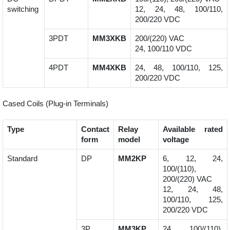
switching
12, 24, 48, 100/110,
200/220 VDC
3PDT
MM3XKB
200/(220) VAC
24, 100/110 VDC
4PDT
MM4XKB
24, 48, 100/110, 125,
200/220 VDC
Cased Coils (Plug-in Terminals)
Type
Contact
Relay
Available rated
form
model
voltage
Standard
DP
MM2KP
6, 12, 24,
100/(110),
200/(220) VAC
12, 24, 48,
100/110, 125,
200/220 VDC
3P
MM3KP
24, 100/(110),