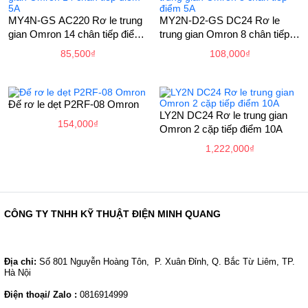
MY4N-GS AC220 Rơ le trung
MY2N-D2-GS DC24 Rơ le
gian Omron 14 chân tiếp điểm
trung gian Omron 8 chân tiếp
5A
điểm 5A
85,500
₫
108,000
₫
Đế rơ le dẹt P2RF-08 Omron
LY2N DC24 Rơ le trung gian
154,000
₫
Omron 2 cặp tiếp điểm 10A
1,222,000
₫
CÔNG TY TNHH KỸ THUẬT ĐIỆN MINH QUANG
Địa chỉ:
Số 801 Nguyễn Hoàng Tôn, P. Xuân Đỉnh, Q. Bắc Từ Liêm, TP.
Hà Nội
Điện thoại/ Zalo :
0816914999