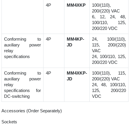
4P
MM4XKP
100/(110),
200/(220) VAC
6, 12, 24, 48,
100/110, 125,
200/220 VDC
Conforming to
4P
MM4KP-
24, 100/(110),
auxiliary power
JD
115, 200/(220)
relay
VAC
specifications
24, 100/110, 125,
200/220 VDC
Conforming to
4P
MM4XKP-
100/(110), 115,
auxiliary power
JD
200/(220) VAC
relay
24, 48, 100/110,
specifications for
125, 200/220
DC-switching
VDC
Accessories (Order Separately)
Sockets