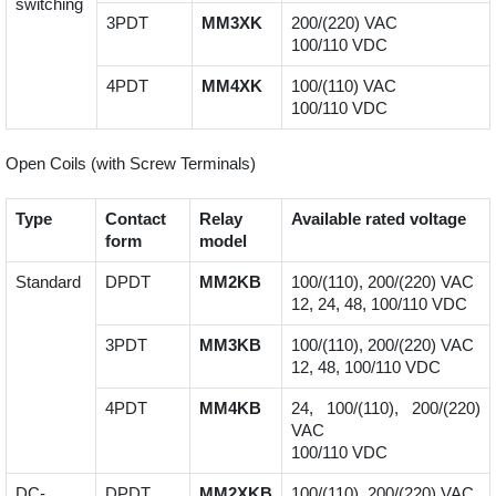
switching
3PDT
MM3XK
200/(220) VAC
100/110 VDC
4PDT
MM4XK
100/(110) VAC
100/110 VDC
Open Coils (with Screw Terminals)
Type
Contact
Relay
Available rated voltage
form
model
Standard
DPDT
MM2KB
100/(110), 200/(220) VAC
12, 24, 48, 100/110 VDC
3PDT
MM3KB
100/(110), 200/(220) VAC
12, 48, 100/110 VDC
4PDT
MM4KB
24, 100/(110), 200/(220)
VAC
100/110 VDC
DC-
DPDT
MM2XKB
100/(110), 200/(220) VAC