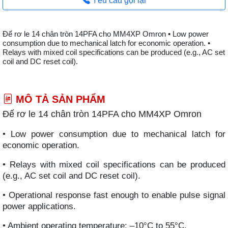
Yêu cầu gọi lại
Đế rơ le 14 chân tròn 14PFA cho MM4XP Omron • Low power
consumption due to mechanical latch for economic operation. •
Relays with mixed coil specifications can be produced (e.g., AC set
coil and DC reset coil).
MÔ TẢ SẢN PHẨM
Đế rơ le 14 chân tròn 14PFA cho MM4XP Omron
• Low power consumption due to mechanical latch for
economic operation.
• Relays with mixed coil specifications can be produced
(e.g., AC set coil and DC reset coil).
• Operational response fast enough to enable pulse signal
power applications.
• Ambient operating temperature: –10°C to 55°C.