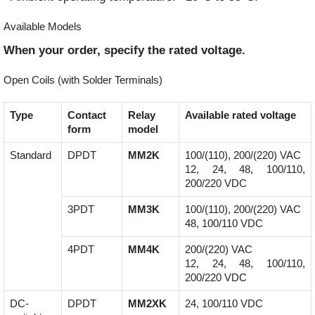
Available Models
When your order, specify the rated voltage.
Open Coils (with Solder Terminals)
Type
Contact
Relay
Available rated voltage
form
model
Standard
DPDT
MM2K
100/(110), 200/(220) VAC
12, 24, 48, 100/110,
200/220 VDC
3PDT
MM3K
100/(110), 200/(220) VAC
48, 100/110 VDC
4PDT
MM4K
200/(220) VAC
12, 24, 48, 100/110,
200/220 VDC
DC-
DPDT
MM2XK
24, 100/110 VDC