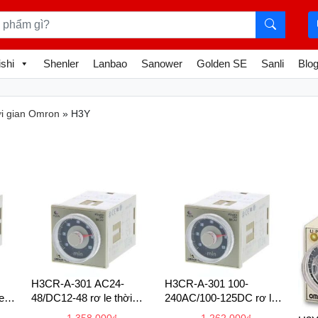
shi
Shenler
Lanbao
Sanower
Golden SE
Sanli
Blog
ời gian Omron
»
H3Y
H3CR-A-301 AC24-
H3CR-A-301 100-
e
48/DC12-48 rơ le thời
240AC/100-125DC rơ le
gian
thời gian