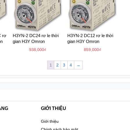
 rơ
H3YN-2 DC24 rơ le thời
H3YN-2 DC12 rơ le thời
on
gian H3Y Omron
gian H3Y Omron
938,000
₫
859,000
₫
1
2
3
4
→
ANG
GIỚI THIỆU
Giới thiệu
Chính sách bảo mật