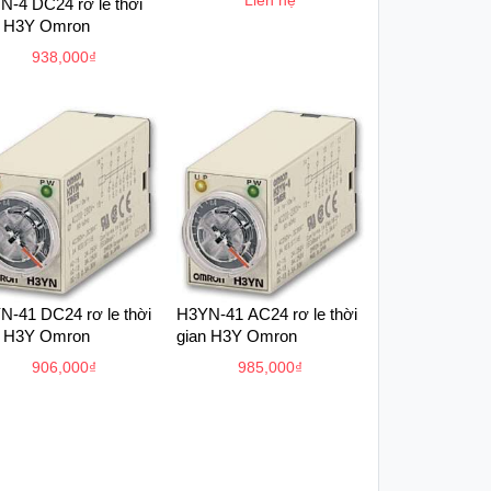
Liên hệ
N-4 DC24 rơ le thời
n H3Y Omron
938,000
₫
N-41 DC24 rơ le thời
H3YN-41 AC24 rơ le thời
n H3Y Omron
gian H3Y Omron
906,000
₫
985,000
₫