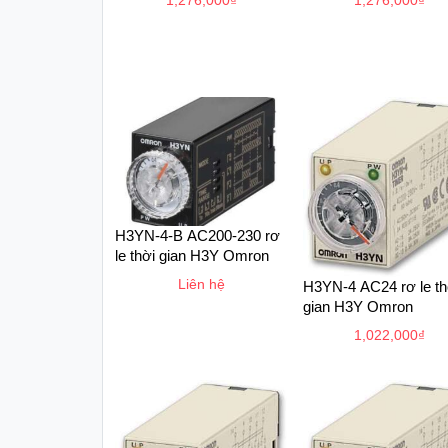
1,276,000
₫
1,276,000
₫
H3YN-4-B AC200-230 rơ
le thời gian H3Y Omron
Liên hệ
H3YN-4 AC24 rơ le th
gian H3Y Omron
1,022,000
₫