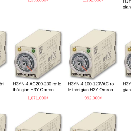
1,358,000
₫
1,262,000
₫
H3Y
gia
ời
H3YN-4 AC200-230 rơ le
H3YN-4 100-120VAC rơ
H3Y
thời gian H3Y Omron
le thời gian H3Y Omron
gia
1,071,000
₫
992,000
₫