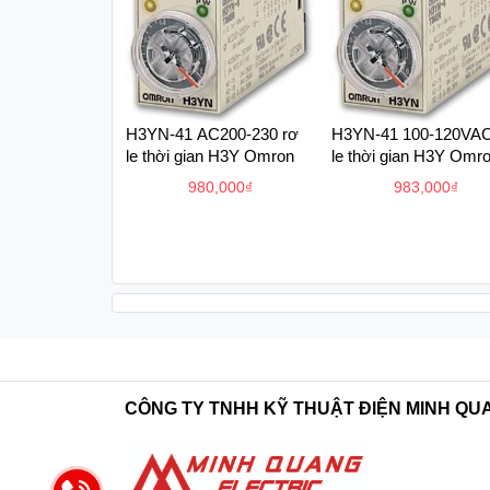
H3YN-41 AC200-230 rơ
H3YN-41 100-120VAC
le thời gian H3Y Omron
le thời gian H3Y Omr
980,000
₫
983,000
₫
CÔNG TY TNHH KỸ THUẬT ĐIỆN MINH QU