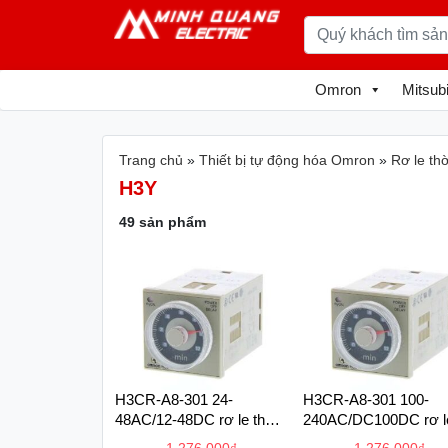
Omron
Mitsubi
Trang chủ
»
Thiết bị tự động hóa Omron
»
Rơ le th
H3Y
49 sản phẩm
H3CR-A8-301 24-
H3CR-A8-301 100-
48AC/12-48DC rơ le thời
240AC/DC100DC rơ l
gian
thời gian