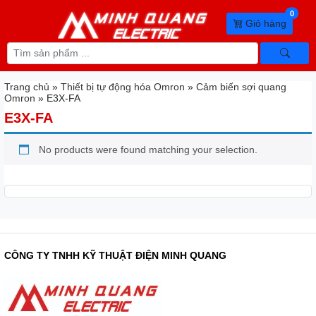
0
Giỏ hàng
Trang chủ
»
Thiết bị tự động hóa Omron
»
Cảm biến sợi quang
Omron
»
E3X-FA
E3X-FA
No products were found matching your selection.
CÔNG TY TNHH KỸ THUẬT ĐIỆN MINH QUANG